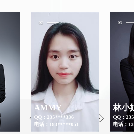
02
03
AMMY
林小
服务计划
QQ：235****336
QQ：235
电话：183*****051
电话：136